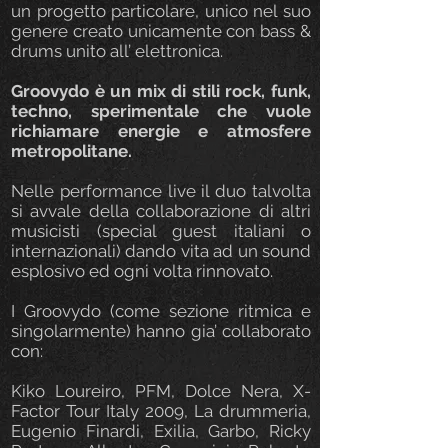
un progetto particolare, unico nel suo
genere creato unicamente con bass &
drums unito all’ elettronica.
Groovydo è un mix di stili rock, funk,
techno, sperimentale che vuole
richiamare energie e atmosfere
metropolitane.
Nelle performance live il duo talvolta
si avvale della collaborazione di altri
musicisti (special guest italiani o
internazionali) dando vita ad un sound
esplosivo ed ogni volta rinnovato.
I Groovydo (come sezione ritmica e
singolarmente) hanno gia’ collaborato
con:
Kiko Loureiro, PFM, Dolce Nera, X-
Factor Tour Italy 2009, La drummeria,
Eugenio Finardi, Exilia, Garbo, Ricky