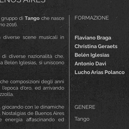
FORMAZIONE
 gruppo di
Tango
che nasce
nno 2016.
n diverse scene musicali in
Flaviano Braga
Christina Geraets
Belén Iglesias
di diverse nazionalità che,
a Belén Iglesias, si uniscono
Antonio Davi
Lucho Arias Polanco
ssiche composizioni degli anni
l'epoca d'oro, ed arrivando
zzolla.
, giocando con le dinamiche
GENERE
ti. Nostalgias de Buenos Aires
Tango
e energia affascinando ed